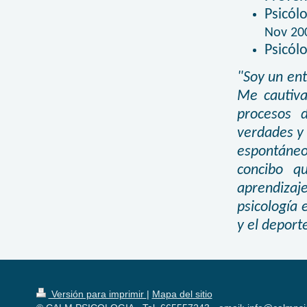
Psicól
Nov 20
Psicól
"Soy un ent
Me cautiva
procesos 
verdades y 
espontáneos
concibo q
aprendizaj
psicología 
y el deport
Versión para imprimir
|
Mapa del sitio