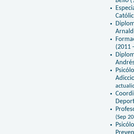
Bello
(
Especi
Católi
Diplo
Arnald
Forma
(2011 
Dipl
Andrés
Psicó
Adicc
actuali
Coord
Deport
Profes
(Sep 20
Psicól
Preven