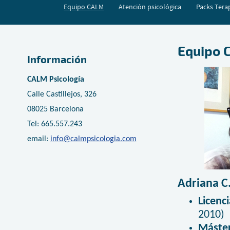
Equipo CALM
Atención psicológica
Packs Tera
Equipo 
Información
CALM Psicología
Calle Castillejos, 326
08025 Barcelona
Tel: 665.557.243
email:
info@calmpsicologia.com
Adriana C
Licenc
2010)
Máste