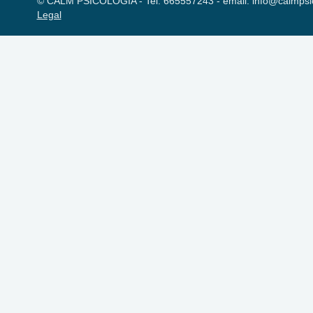
© CALM PSICOLOGIA - Tel. 665557243 - email: info@calmpsi
Legal