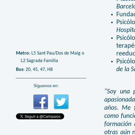
Barcel
Funda
Psicól
Hospit
Psicól
terapé
reeduc
Metro
: L5 Sant Pau/Dos de Maig o
Psicól
L2 Sagrada Familia
de la S
Bus
: 20, 45, 47, H8
Síguenos en:
"Soy una 
apasionada 
años. Me f
como funci
formación 
otras aún n