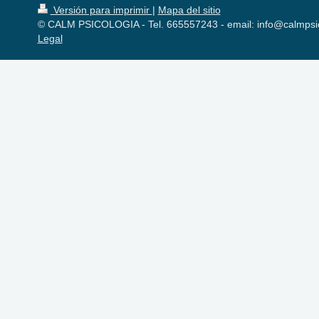
Versión para imprimir
|
Mapa del sitio
© CALM PSICOLOGIA - Tel. 665557243 - email: info@calmpsi
Legal